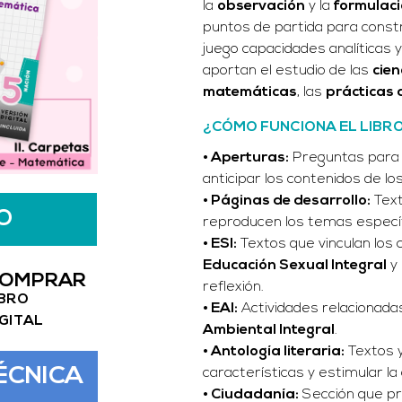
la
observación
y la
formulaci
puntos de partida para const
juego capacidades analíticas
aportan el estudio de las
cien
matemáticas
, las
prácticas 
¿CÓMO FUNCIONA EL LIBR
• Aperturas:
Preguntas para 
anticipar los contenidos de los
• Páginas de desarrollo:
Text
O
reproducen los temas específ
• ESI
:
Textos que vinculan los 
Educación Sexual Integral
y
OMPRAR
reflexión.
IBRO
• EAI:
Actividades relacionada
IGITAL
Ambiental Integral
.
• Antología literaria:
Textos 
ÉCNICA
características y estimular l
• Ciudadanía:
Sección que pr