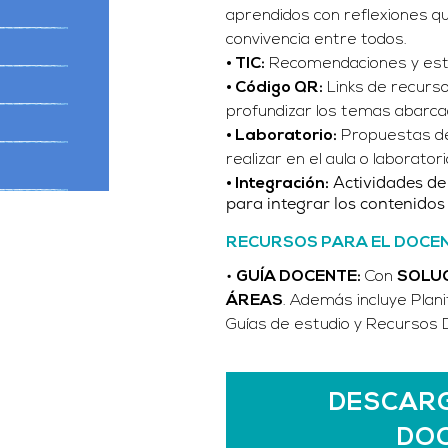
aprendidos con reflexiones qu
convivencia entre todos.
• TIC:
Recomendaciones y estra
• Código QR:
Links de recurs
profundizar los temas abarca
• Laboratorio:
Propuestas de 
realizar en el aula o laboratori
Actividades de
• Integración:
para integrar los contenido
RECURSOS PARA EL DOCE
•
GUÍA DOCENTE
:
Con
SOLU
ÁREAS
.
Además incluye Planif
Guías de estudio y Recursos Di
DESCARG
DO