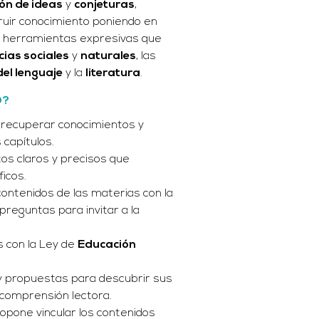
ón de ideas
y
conjeturas
,
ruir conocimiento poniendo en
 y herramientas expresivas que
cias sociales
y
naturales
, las
del lenguaje
y la
literatura
.
O?
recuperar conocimientos y
 capítulos.
os claros y precisos que
icos.
contenidos de las materias con la
 preguntas para invitar a la
s con la Ley de
Educación
y propuestas para descubrir sus
a comprensión lectora.
opone vincular los contenidos