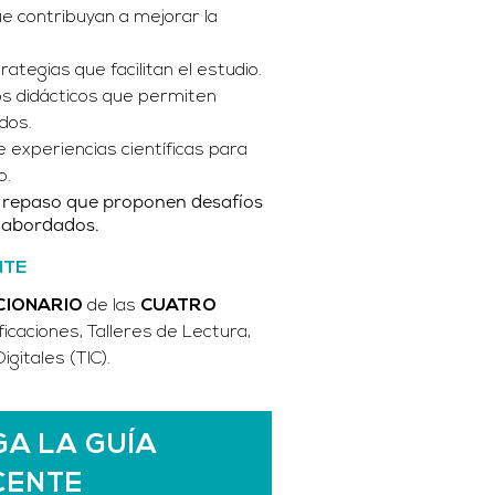
e contribuyan a mejorar la
tegias que facilitan el estudio.
os didácticos que permiten
dos.
experiencias científicas para
o.
 repaso que proponen desafíos
s abordados.
NTE
CIONARIO
de las
CUATRO
icaciones, Talleres de Lectura,
gitales (TIC).
A LA GUÍA
CENTE