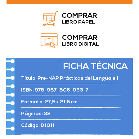
COMPRAR
LIBRO PAPEL
COMPRAR
LIBRO DIGITAL
FICHA TÉCNICA
Título: Pre-NAP Prácticas del Lenguaje 1
ISBN: 978-987-806-063-7
Formato: 27,5 x 21,5 cm
Páginas: 32
Código: D1011