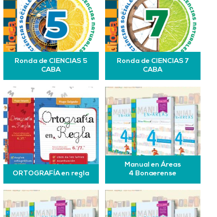
Ronda de CIENCIAS 5
Ronda de CIENCIAS 7
CABA
CABA
Manual en Áreas
ORTOGRAFÍA en regla
4 Bonaerense